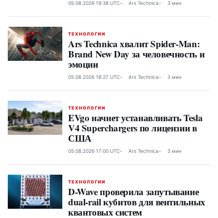
через Starlink Mobile
05.08.2026 19:38 UTC
Ars Technica
3 мин
ТЕХНОЛОГИИ
Ars Technica хвалит Spider-Man:
Brand New Day за человечность и
эмоции
05.08.2026 18:27 UTC
Ars Technica
3 мин
ТЕХНОЛОГИИ
EVgo начнет устанавливать Tesla
V4 Superchargers по лицензии в
США
05.08.2026 17:00 UTC
Ars Technica
3 мин
ТЕХНОЛОГИИ
D-Wave проверила запутывание
dual-rail кубитов для вентильных
квантовых систем