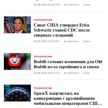
05.08.2026 22:35 UTC
Ars Technica
3 мин
ТЕХНОЛОГИИ
Сенат США утвердил Erica
Schwartz главой CDC после
спорных слушаний
05.08.2026 21:03 UTC
Ars Technica
3 мин
ТЕХНОЛОГИИ
Reddit готовит изменения для Old
Reddit из-за скрейпинга и спама
05.08.2026 20:01 UTC
Ars Technica
3 мин
ТЕХНОЛОГИИ
SpaceX нацелилась на
конкуренцию с крупнейшими
мобильными операторами США