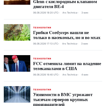
Glenn с кислородным клапаном
двигателя BE-4
06.08.2026 18:20 UTC
Ars Technica
3 мин
ТЕХНОЛОГИИ
Грибки Cordyceps нашли не
только в насекомых, но и во мхах
06.08.2026 17:13 UTC
Ars Technica
3 мин
ТЕХНОЛОГИИ
FCC отменила лимит на владение
телеканалами в США
06.08.2026 16:40 UTC
Ars Technica
4 мин
ТЕХНОЛОГИИ
Уязвимости в BMC угрожают
тысячам серверов крупных
производителей