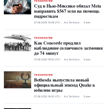
ТЕХНОЛОГИИ
Суд в Нью-Мексико обязал Meta
направить $567 млн на помощь
подросткам
07.08.2026 19:49 UTC
Ars Technica
4 мин
ТЕХНОЛОГИИ
Как Concorde продлил
наблюдение солнечного затмения
до 74 минут
07.08.2026 19:00 UTC
Ars Technica
3 мин
ТЕХНОЛОГИИ
Bethesda выпустила новый
официальный эпизод Quake к
юбилею игры
07.08.2026 18:00 UTC
Ars Technica
3 мин