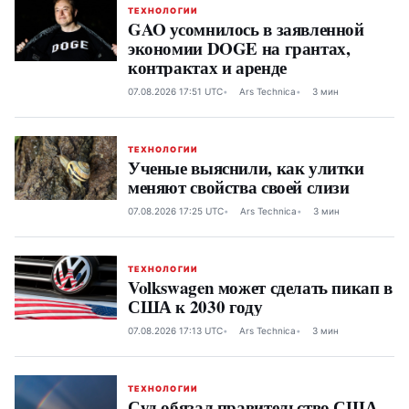
ТЕХНОЛОГИИ
GAO усомнилось в заявленной
экономии DOGE на грантах,
контрактах и аренде
07.08.2026 17:51 UTC
Ars Technica
3 мин
ТЕХНОЛОГИИ
Ученые выяснили, как улитки
меняют свойства своей слизи
07.08.2026 17:25 UTC
Ars Technica
3 мин
ТЕХНОЛОГИИ
Volkswagen может сделать пикап в
США к 2030 году
07.08.2026 17:13 UTC
Ars Technica
3 мин
ТЕХНОЛОГИИ
Суд обязал правительство США