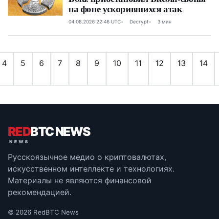
на фоне ускорившихся атак
04.08.2026 22:46 UTC
Decrypt
3 мин
4
5
6
7
8
9
10
11
12
13
14
RED
BTC NEWS
Русскоязычное медио о криптовалютах,
искусственном интеллекте и технологиях.
Материалы не являются финансовой
рекомендацией.
© 2026 RedBTC News