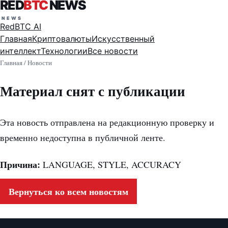
RED
BTC
NEWS
RedBTC AI
Главная
Криптовалюты
Искусственный
интеллект
Технологии
Все новости
Главная
/
Новости
Материал снят с публикации
Эта новость отправлена на редакционную проверку и
временно недоступна в публичной ленте.
Причина:
LANGUAGE, STYLE, ACCURACY
Вернуться ко всем новостям